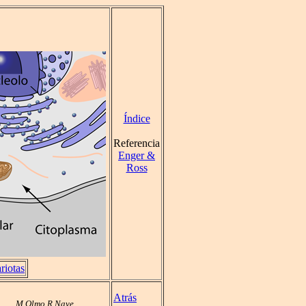
Índice
Referencia
Enger &
Ross
riotas
Atrás
M Olmo R Nave