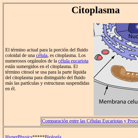
Citoplasma
El término actual para la porción del fluido
coloidal de una
célula
, es citoplasma. Los
numerosos orgánulos de la
célula eucariota
están sumergidos en el citoplasma. El
término citosol se usa para la parte líquida
del citoplasma para distinguirlo del fluido
más las partículas y estructuras suspendidas
en él.
Comparación entre las Células Eucariotas y Proca
HyperPhysics
*****
Biología