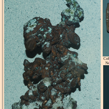
Cob
Ne