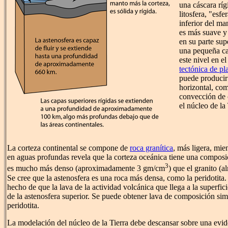
una cáscara ríg
litosfera, "esfe
inferior del ma
es más suave y 
en su parte su
una pequeña ca
este nivel en e
tectónica de pl
puede produci
horizontal, com
convección de c
el núcleo de la 
La corteza continental se compone de
roca granítica
, más ligera, mie
en aguas profundas revela que la corteza oceánica tiene una compos
3
es mucho más denso (aproximadamente 3 gm/cm
) que el granito (
Se cree que la astenosfera es una roca más densa, como la peridotita. 
hecho de que la lava de la actividad volcánica que llega a la superfici
de la astenosfera superior. Se puede obtener lava de composición simi
peridotita.
La modelación del núcleo de la Tierra debe descansar sobre una evid