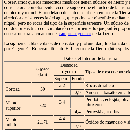
Observamos que los meteoritos metálicos tienen núcleos de hierro y n
correlaciona con otra evidencia que sugiere que el núcleo de la Tier
de hierro y níquel. El modelado de la densidad del centro de la Tierr
alrededor de 14 veces la del agua, que podría ser obtenible mediante
níquel, pero no rocas del tipo de la superficie terrestre. Un núcleo d
conductor eléctrico con circulación de corriente, lo que podría prop
necesario para la creación del
campo magnético
de la Tierra.
La siguiente tabla de datos de densidad y profundidad, fue tomada
por Eugene C. Roberson titulado El Interior de la Tierra. (http://pubs.
Datos del Interior de la Tierra
Densidad
Grosor
3
(g/cm
)
Tipos de roca encontrad
(km)
Superior
Fondo
2,2
Rocas de silicio
Corteza
30
2,9
Andesita, basalto en la 
Peridotita, eclogita, oliv
3,4
Manto
piroxeno
720
superior
4,4
Perovskita, óxidos
4,4
Manto
2.171
Óxidos de magnesio y si
inferior
5,6