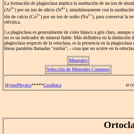
La formación de plagioclasa implica la sustitución de un ion de alum
3+
4+
(Al
) por un ion de silicio (Si
), simultáneamente con la sustitució
2+
1+
ión de calcio (Ca
) por un ion de sodio (Na
), para conservar la ne
eléctrica.
La plagioclasa es generalmente de color blanco a gris claro, aunque e
no es un indicador de mineral fiable. Más definitiva en la distinción d
plagioclasa respecto de la ortoclasa, es la presencia en la plagioclasa 
líneas paralelas llamadas "estrías", - cosa que no ocurre en la ortoclas
Minerales
Selección de Minerales Comunes
HyperPhysics
*****
Geofísica
M Ol
Ortocl