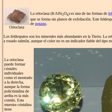
La ortoclasa (KAlSi
O
) es una de las formas de
fe
3
8
que se forma sin planos de exfoliación. Este feldesp
de
potasio
.
Ortoclasa
Los feldespatos son los minerales más abundantes en la Tierra. La ort
a rosado salmón, aunque el color no es un indicador fiable del tipo m
La ortoclasa
puede formar
cristales
individuales
como el mostrado
a la derecha,
aunque la forma
policristalina de
arriba es la más
común. Esta
muestra cristalina
tiene