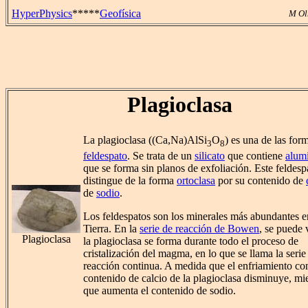
HyperPhysics
*****
Geofísica
M Ol
Plagioclasa
La plagioclasa ((Ca,Na)AlSi
O
) es una de las for
3
8
feldespato
. Se trata de un
silicato
que contiene
alum
que se forma sin planos de exfoliación. Este feldesp
distingue de la forma
ortoclasa
por su contenido de
de
sodio
.
Los feldespatos son los minerales más abundantes e
Tierra. En la
serie de reacción de Bowen
, se puede 
Plagioclasa
la plagioclasa se forma durante todo el proceso de
cristalización del magma, en lo que se llama la serie
reacción continua. A medida que el enfriamiento con
contenido de calcio de la plagioclasa disminuye, mi
que aumenta el contenido de sodio.