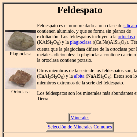
Feldespato
Feldespato es el nombre dado a una clase de
silicat
contienen aluminio, y que se forma sin planos de
exfoliación. Los feldespatos incluyen a la
ortoclasa
(KAlSi
O
) y la
plagioclasa
((Ca,Na)AlSi
O
). Té
3
8
3
8
cuenta que la plagioclasa difiere de la ortoclasa por 
Plagioclasa
metales adicionales: la plagioclasa contiene calcio o
la ortoclasa contiene potasio.
Otros miembros de la serie de los feldespatos son, l
(CaAl
Si
O
) y la
albita
(NaAlSi
O
). Estos son l
2
2
8
3
8
miembros extremos de la serie del feldespato.
Ortoclasa
Los feldespatos son los minerales más abundantes e
Tierra.
Minerales
Selección de Minerales Comunes