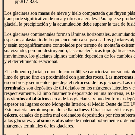
pp.817-823.
Los glaciares son masas de nieve y hielo compactada que fluyen plá
transporte significativo de roca y otros materiales. Para que se produ
glacial, la precipitación y la acumulación debe superar la tasa de fusi
Los glaciares continentales forman láminas horizontales, acumulando
espesor - aplastan todo lo que encuentra a su paso -. Los glaciares 
y están topográficamente controlados por terreno de montaña existen
suavizando, pero no destruyendo, las características topográficas exis
movimiento, los glaciares alpinos también dependen de los cambios e
y el derretimiento estacional.
El sedimento glacial, conocido como
till
, se caracteriza por su notabl
limo de grano fino en proximidad con grandes rocas. Las
morrenas
escombros y sedimentos que deja el retroceso de los glaciares. Las 
terminales
son depósitos de till dejados en los márgenes laterales y e
respectivamente. El limo finamente depositado en una morrena, es fa
los
vientos adiabáticos
cerca de los glaciares. y pueden formar depós
espesor en lugares como Mongolia Interior, el Medio Oeste de EE.UU
Este material aerotransportado se llama
loess
. Otras características gl
eskers
, canales de piedra mal ordenados depositados por ríos subte
a los glaciares, y
abanicos aluviales
de material pobremente ordenad
márgenes terminales de los glaciares.