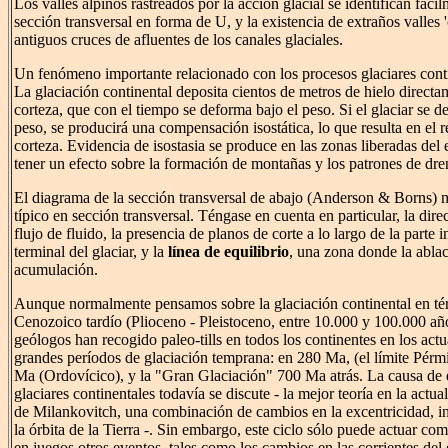
Los valles alpinos rastreados por la acción glacial se identifican fáci
sección transversal en forma de U, y la existencia de extraños valles '
antiguos cruces de afluentes de los canales glaciales.
Un fenómeno importante relacionado con los procesos glaciares contin
La glaciación continental deposita cientos de metros de hielo directa
corteza, que con el tiempo se deforma bajo el peso. Si el glaciar se der
peso, se producirá una compensación isostática, lo que resulta en el r
corteza. Evidencia de isostasia se produce en las zonas liberadas del 
tener un efecto sobre la formación de montañas y los patrones de dre
El diagrama de la sección transversal de abajo (Anderson & Borns) m
típico en sección transversal. Téngase en cuenta en particular, la dire
flujo de fluido, la presencia de planos de corte a lo largo de la parte i
terminal del glaciar, y la
línea de equilibrio
, una zona donde la ablac
acumulación.
Aunque normalmente pensamos sobre la glaciación continental en té
Cenozoico tardío (Plioceno - Pleistoceno, entre 10.000 y 100.000 añ
geólogos han recogido paleo-tills en todos los continentes en los actu
grandes períodos de glaciación temprana: en 280 Ma, (el límite Pérm
Ma (Ordovícico), y la "Gran Glaciación" 700 Ma atrás. La causa de 
glaciares continentales todavía se discute - la mejor teoría en la actual
de Milankovitch, una combinación de cambios en la excentricidad, in
la órbita de la Tierra -. Sin embargo, este ciclo sólo puede actuar co
en juegos otros eventos, tales como los cambios en las corrientes del