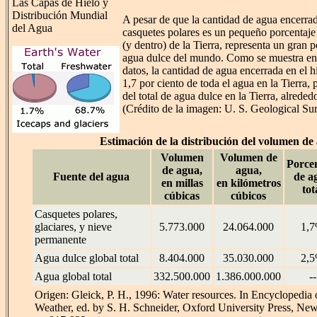
Las Capas de Hielo y
Distribución Mundial
A pesar de que la cantidad de agua encerrad
del Agua
casquetes polares es un pequeño porcentaje 
(y dentro) de la Tierra, representa un gran p
agua dulce del mundo. Como se muestra en e
datos, la cantidad de agua encerrada en el hi
1,7 por ciento de toda el agua en la Tierra, 
del total de agua dulce en la Tierra, alreded
(Crédito de la imagen: U. S. Geological Su
Estimación de la distribución del volumen de
Volumen
Volumen de
Porce
de agua,
agua,
Fuente del agua
de a
en millas
en kilómetros
tot
cúbicas
cúbicos
Casquetes polares,
glaciares, y nieve
5.773.000
24.064.000
1,
permanente
Agua dulce global total
8.404.000
35.030.000
2,
Agua global total
332.500.000
1.386.000.000
--
Origen: Gleick, P. H., 1996: Water resources. In Encyclopedia 
Weather, ed. by S. H. Schneider, Oxford University Press, New