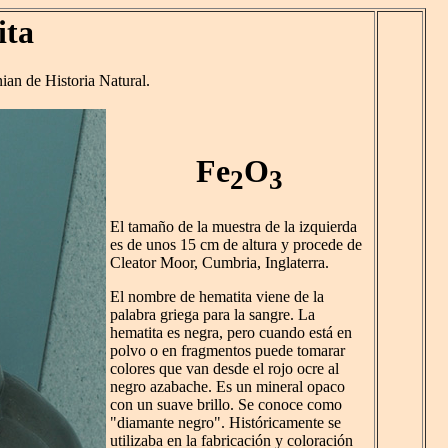
ita
ian de Historia Natural.
Fe
O
2
3
El tamaño de la muestra de la izquierda
es de unos 15 cm de altura y procede de
Cleator Moor, Cumbria, Inglaterra.
El nombre de hematita viene de la
palabra griega para la sangre. La
hematita es negra, pero cuando está en
polvo o en fragmentos puede tomarar
colores que van desde el rojo ocre al
negro azabache. Es un mineral opaco
con un suave brillo. Se conoce como
"diamante negro". Históricamente se
utilizaba en la fabricación y coloración