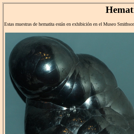
Hemat
Estas muestras de hematita están en exhibición en el Museo Smithson