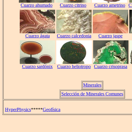
Cuarzo ahumado
Cuarzo citrino
Cuarzo ametrino
C
Cuarzo ágata
Cuarzo calcedonia
Cuarzo jaspe
Cuarzo sardónix
Cuarzo heliotropo
Cuarzo crisoprasa
Minerales
Selección de Minerales Comunes
HyperPhysics
*****
Geofísica