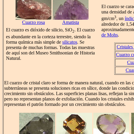
El cuarzo se cara
una densidad de 
3
gm/cm
, un
índic
Cuarzo rosa
Amatista
alrededor de 1,5
aproximadamente
El cuarzo es dióxido de silicio, SiO
. El cuarzo
2
de Mohs
.
es abundante en la corteza terrestre, siendo la
forma química más simple de
silicatos
. Se
Cristales
presenta de muchas formas. Todas las muestras
de aquí son del Museo Smithsonian de Historia
Cuarzo co
Natural.
Cua
Cua
El cuarzo de cristal claro se forma de manera natural, cuando en las 
subterráneas se presenta soluciones ricas en sílice, donde las condic
crecimiento sin obstáculos. Las superficies planas lisas, reflejan la sim
pero no representan planos de exfoliación. Cuando los cristales exhib
representan el patrón formado por un crecimiento sin obstáculos.