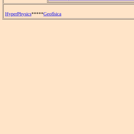
HyperPhysics
*****
Geofísica