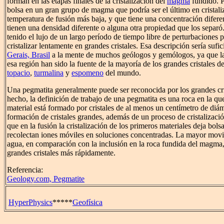
forman en las etapas finales de la cristalización del
magma
fundido. P
bolsa en un gran grupo de magma que podría ser el último en cristali
temperatura de fusión más baja, y que tiene una concentración difere
tienen una densidad diferente o alguna otra propiedad que los separó
tenido el lujo de un largo período de tiempo libre de perturbaciones 
cristalizar lentamente en grandes cristales. Esa descripción sería sufic
Gerais, Brasil
a la mente de muchos geólogos y gemólogos, ya que la
esa región han sido la fuente de la mayoría de los grandes cristales d
topacio
,
turmalina
y
espomeno
del mundo.
Una pegmatita generalmente puede ser reconocida por los grandes cris
hecho, la definición de trabajo de una pegmatita es una roca en la qu
material está formado por cristales de al menos un centímetro de diám
formación de cristales grandes, además de un proceso de cristalizació
que en la fusión la cristalización de los primeros materiales deja bols
recolectan iones móviles en soluciones concentradas. La mayor movil
agua, en comparación con la inclusión en la roca fundida del magma,
grandes cristales más rápidamente.
Referencia:
Geology.com, Pegmatite
HyperPhysics
*****
Geofísica