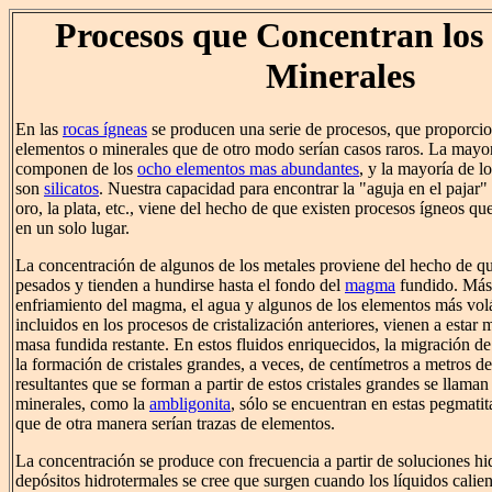
Procesos que Concentran los
Minerales
En las
rocas ígneas
se producen una serie de procesos, que proporci
elementos o minerales que de otro modo serían casos raros. La mayor
componen de los
ocho elementos mas abundantes
, y la mayoría de l
son
silicatos
. Nuestra capacidad para encontrar la "aguja en el pajar"
oro, la plata, etc., viene del hecho de que existen procesos ígneos qu
en un solo lugar.
La concentración de algunos de los metales proviene del hecho de q
pesados y tienden a hundirse hasta el fondo del
magma
fundido. Más 
enfriamiento del magma, el agua y algunos de los elementos más volá
incluidos en los procesos de cristalización anteriores, vienen a estar
masa fundida restante. En estos fluidos enriquecidos, la migración de
la formación de cristales grandes, a veces, de centímetros a metros d
resultantes que se forman a partir de estos cristales grandes se llama
minerales, como la
ambligonita
, sólo se encuentran en estas pegmati
que de otra manera serían trazas de elementos.
La concentración se produce con frecuencia a partir de soluciones hi
depósitos hidrotermales se cree que surgen cuando los líquidos calien