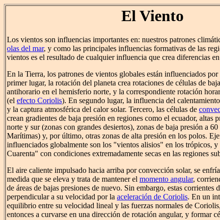
El Viento
Los vientos son influencias importantes en: nuestros patrones climáti
olas del mar
, y como las principales influencias formativas de las re
vientos es el resultado de cualquier influencia que crea diferencias en
En la Tierra, los patrones de vientos globales están influenciados por
primer lugar, la rotación del planeta crea rotaciones de células de baj
antihorario en el hemisferio norte, y la correspondiente rotación horar
(el
efecto Coriolis
). En segundo lugar, la influencia del calentamiento
y la captura atmosférica del calor solar. Tercero, las células de
conve
crean gradientes de baja presión en regiones como el ecuador, altas 
norte y sur (zonas con grandes desiertos), zonas de baja presión a 60 
Marítimas) y, por último, otras zonas de alta presión en los polos. Ej
influenciados globalmente son los "vientos alisios" en los trópicos, y
Cuarenta" con condiciones extremadamente secas en las regiones sub
El aire caliente impulsado hacia arriba por convección solar, se enfr
medida que se eleva y trata de mantener el
momento angular
, corrie
de áreas de bajas presiones de nuevo. Sin embargo, estas corrientes d
perpendicular a su velocidad por la
aceleración de Coriolis
. En un in
equilibrio entre su velocidad lineal y las fuerzas normales de Corioli
entonces a curvarse en una dirección de rotación angular, y formar cé