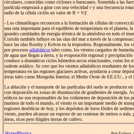
circulares, conocidas como ciclones o huracanes. Sometida a las fuer
partícula empezará a girar con una velocidad
v
y una frecuencia rota
radio de la célula ciclón un valor de R =
V/f
.
- Los climatólogos reconocen a la formación de células de convecció
una ruta importante para el equilibrio de temperatura en el planeta, la
grandes cantidades de energía térmica de la atmósfera en todo el mun
Coriolis también influye en las olas del mar a través de la compens
hace las olas Rossby y Kelvin en la troposfera. Regionalmente, los v
por procesos
adiabáticos
tales como, los vientos cargados de humeda
de agua que llegan a tierra, y la evaporación regional y precipitació
conduce a dramáticos ciclos húmedos-secos estacionales, como los m
sudeste asiático. Se cree que los vientos adiabáticos resultantes de lo
temperatura en las regiones glaciares activas, ayudaron a crear depós
áreas tales como Mongolia Interior, el Medio Oeste de EE.UU., y el
La ablación y el transporte de las partículas del suelo se producen en
con deposición en zonas de disminución de gradientes de energía. A
eólicos no son responsables de los volúmenes de deposición de los pr
marinos de todo el mundo, el viento es un importante medio de trans
regiones desérticas de hoy, y los depósitos de loess fósiles de sedimen
viento, pueden alcanzar un espesor de un centenar de metros o más, 
áreas, ricas pero frágiles tierras de cultivo.
HyperPhysics
Bob Erdman, 