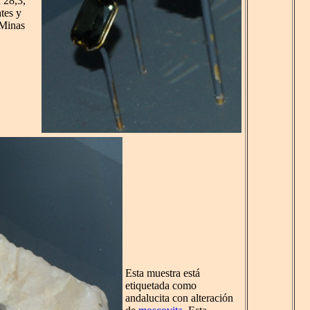
 28,3,
ates y
 Minas
Esta muestra está
etiquetada como
andalucita con alteración