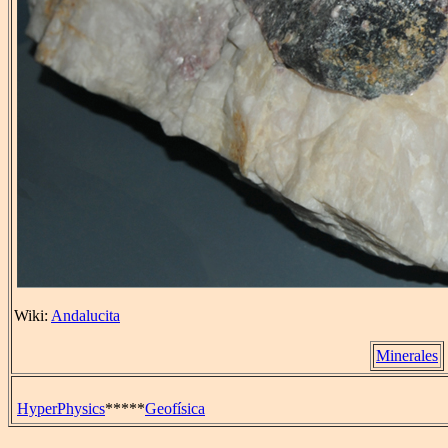
Wiki:
Andalucita
Minerales
HyperPhysics
*****
Geofísica