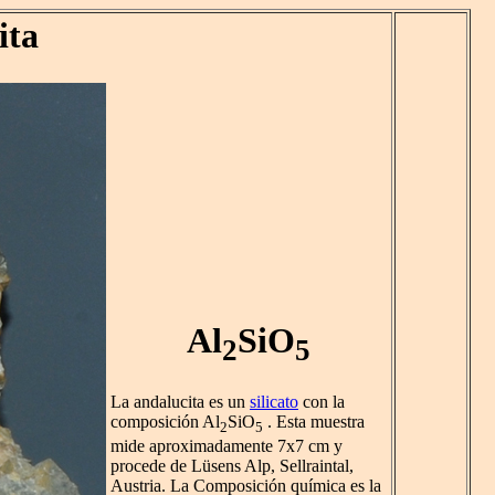
ita
Al
SiO
2
5
La andalucita es un
silicato
con la
composición Al
SiO
. Esta muestra
2
5
mide aproximadamente 7x7 cm y
procede de Lüsens Alp, Sellraintal,
Austria. La Composición química es la