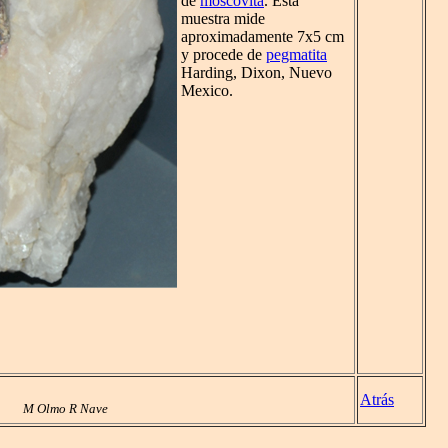
de
moscovita
. Esta
muestra mide
aproximadamente 7x5 cm
y procede de
pegmatita
Harding, Dixon, Nuevo
Mexico.
Atrás
M Olmo R Nave