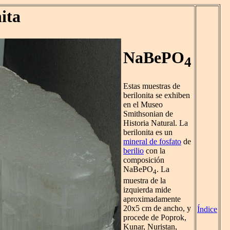
ita
NaBePO
4
Estas muestras de
berilonita se exhiben
en el Museo
Smithsonian de
Historia Natural. La
berilonita es un
mineral de fosfato
de
berilio
con la
composición
NaBePO
. La
4
muestra de la
izquierda mide
aproximadamente
20x5 cm de ancho, y
Índice
procede de Poprok,
Kunar, Nuristan,