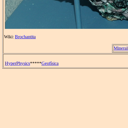
Wiki:
Brochantita
Mineral
HyperPhysics
*****
Geofísica