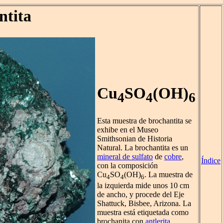
ntita
Cu
SO
(OH)
4
4
6
Esta muestra de brochantita se
exhibe en el Museo
Smithsonian de Historia
Natural. La brochantita es un
mineral de sulfato
de
cobre
,
Índice
con la composición
Cu
SO
(OH)
. La muestra de
4
4
6
la izquierda mide unos 10 cm
de ancho, y procede del Eje
Shattuck, Bisbee, Arizona. La
muestra está etiquetada como
brochanita con
antlerita
.