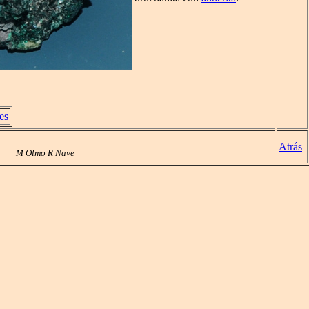
es
Atrás
M Olmo R Nave