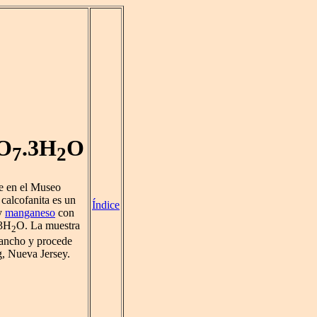
O
.3H
O
7
2
be en el Museo
calcofanita es un
Índice
y
manganeso
con
3H
O. La muestra
2
 ancho y procede
g, Nueva Jersey.