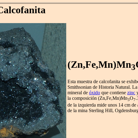
Calcofanita
(Zn,Fe,Mn)Mn
3
Esta muestra de calcofanita se exhi
Smithsonian de Historia Natural. La 
mineral de
óxido
que contiene
zinc
la composición (Zn,Fe,Mn)Mn
O
.
3
7
de la izquierda mide unos 14 cm de
de la mina Sterling Hill, Ogdensbur