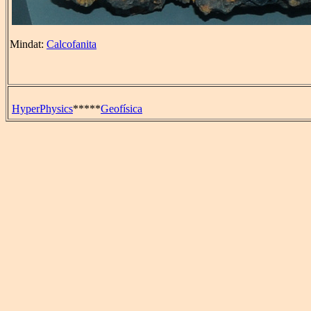
Mindat:
Calcofanita
HyperPhysics
*****
Geofísica