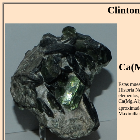
Clinton
Ca(M
Estas mues
Historia Na
elementos
Ca(Mg,Al
aproximada
Maximilian