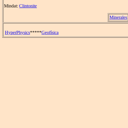
Mindat:
Clintonite
Minerales
HyperPhysics
*****
Geofísica