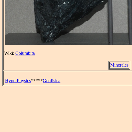
Wiki:
Columbita
Minerales
HyperPhysics
*****
Geofísica