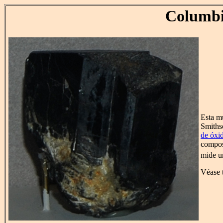
Columbi
Esta m
Smiths
de óxi
compos
mide u
Véase 