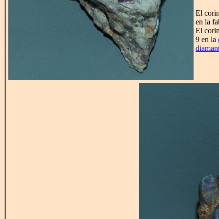
El cori
en la f
El cori
9 en la
diaman