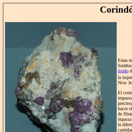
Corind
Estas m
Smithso
óxido
d
la izqu
New Je
El cori
impurez
precio
hacer e
de Hist
riqueza
la dife
cantida