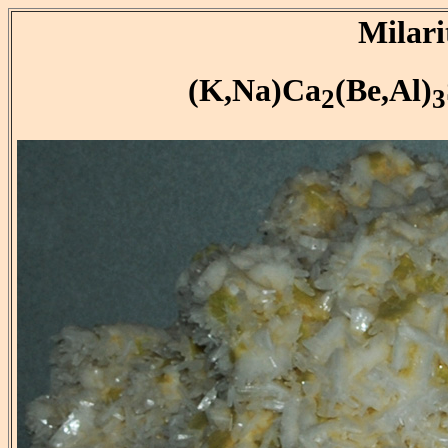
Milari
(K,Na)Ca
(Be,Al)
2
3