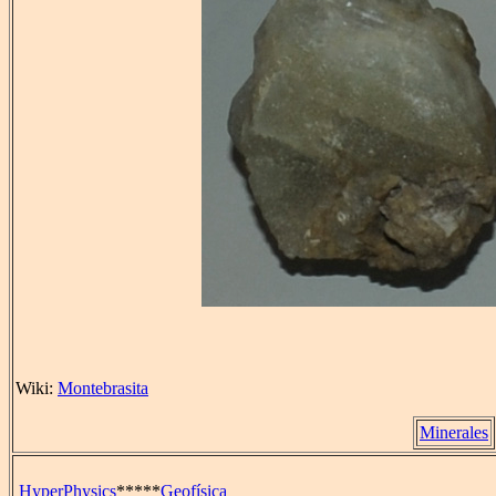
Wiki:
Montebrasita
Minerales
HyperPhysics
*****
Geofísica