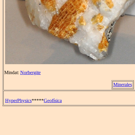
Mindat:
Norbergite
Minerales
HyperPhysics
*****
Geofísica