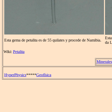
Esta
Esta gema de petalita es de 55 quilates y procede de Namibia.
da L
Wiki:
Petalita
Minerales
HyperPhysics
*****
Geofísica