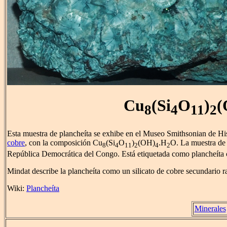
Cu
(Si
O
)
(
8
4
11
2
Esta muestra de plancheíta se exhibe en el Museo Smithsonian de His
cobre
, con la composición Cu
(Si
O
)
(OH)
.H
O. La muestra de 
8
4
11
2
4
2
República Democrática del Congo. Está etiquetada como plancheíta
Mindat describe la plancheíta como un silicato de cobre secundario rar
Wiki:
Plancheíta
Minerales