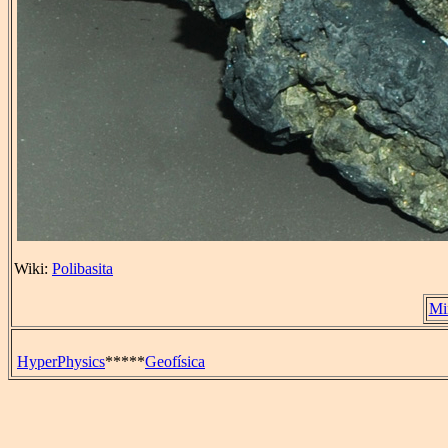
Wiki:
Polibasita
Mi
HyperPhysics
*****
Geofísica