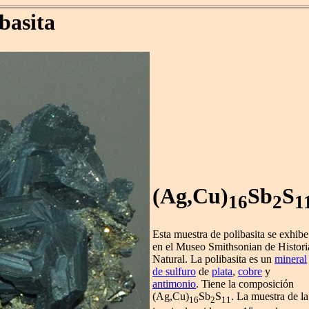
basita
(Ag,Cu)
Sb
S
16
2
1
Esta muestra de polibasita se exhibe
en el Museo Smithsonian de Histori
Natural. La polibasita es un
mineral
de sulfuro
de
plata
,
cobre
y
antimonio
. Tiene la composición
(Ag,Cu)
Sb
S
. La muestra de la
16
2
11