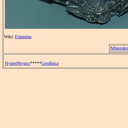
Wiki:
Estannita
Minerale
HyperPhysics
*****
Geofísica