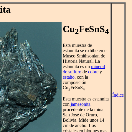
ita
Cu
FeSnS
2
4
Esta muestra de
estannita se exhibe en el
Museo Smithsonian de
Historia Natural. La
estannita es un
mineral
de sulfuro
de
cobre
y
estaño
, con la
composición
Cu
FeSnS
.
2
4
Índice
Esta muestra es estannita
con
jamesonita
procedente de la mina
San José de Oruro,
Bolivia. Mide unos 14
cm de ancho. Los
cristales en bloques mas