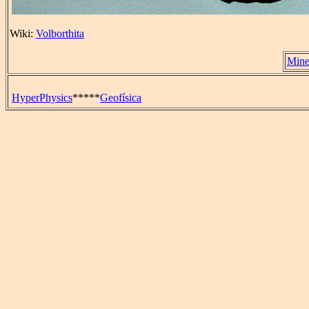
Wiki:
Volborthita
Mine
HyperPhysics
*****
Geofísica