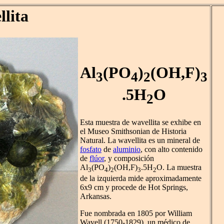
lita
Al
(PO
)
(OH,F)
3
4
2
3
.5H
O
2
Esta muestra de wavellita se exhibe en
el Museo Smithsonian de Historia
Natural. La wavellita es un mineral de
fosfato
de
aluminio
, con alto contenido
de
flúor
, y composición
Al
(PO
)
(OH,F)
.5H
O. La muestra
3
4
2
3
2
de la izquierda mide aproximadamente
6x9 cm y procede de Hot Springs,
Arkansas.
Fue nombrada en 1805 por William
Wavell (1750-1829), un médico de