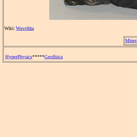
Wiki:
Wavellita
Miner
HyperPhysics
*****
Geofísica