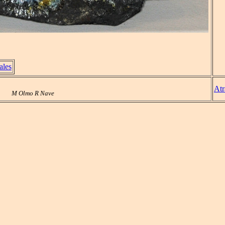
ales
Atr
M Olmo R Nave