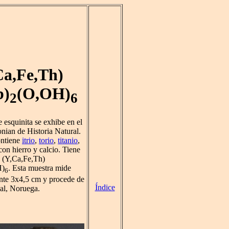
Ca,Fe,Th)
b)
(O,OH)
2
6
 esquinita se exhibe en el
ian de Historia Natural.
ontiene
itrio
,
torio
,
titanio
,
con hierro y calcio. Tiene
 (Y,Ca,Fe,Th)
H)
. Esta muestra mide
6
te 3x4,5 cm y procede de
Índice
dal, Noruega.