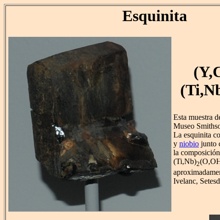
Esquinita
(Y,
(Ti,N
Esta muestra de
Museo Smithson
La esquinita c
y
niobio
junto 
la composición
(Ti,Nb)
(O,O
2
aproximadamen
Ivelanc, Setes