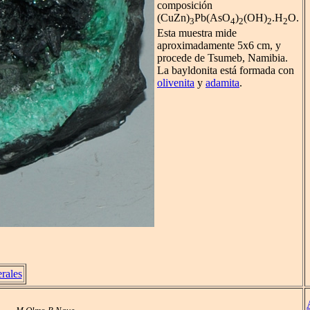
composición
(CuZn)
Pb(AsO
)
(OH)
.H
O.
3
4
2
2
2
Esta muestra mide
aproximadamente 5x6 cm, y
procede de Tsumeb, Namibia.
La bayldonita está formada con
olivenita
y
adamita
.
rales