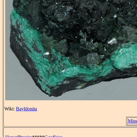
Wiki:
Bayldonita
Mine