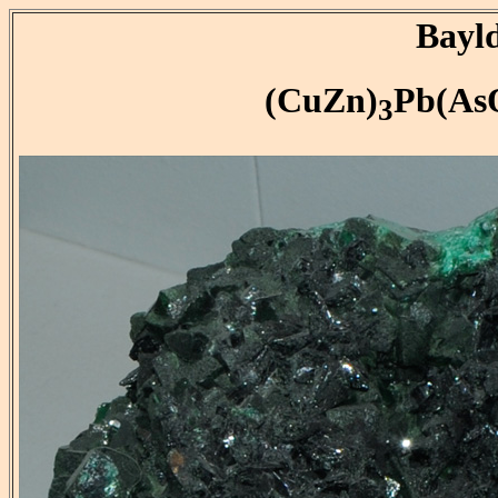
Bayl
(CuZn)
Pb(As
3