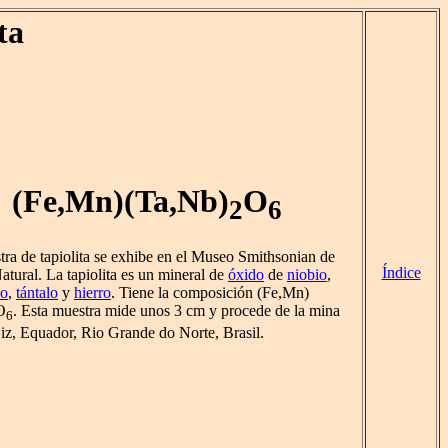
ta
(Fe,Mn)(Ta,Nb)
O
2
6
tra de tapiolita se exhibe en el Museo Smithsonian de
Índice
atural. La tapiolita es un mineral de
óxido
de
niobio
,
so
,
tántalo
y
hierro
. Tiene la composición (Fe,Mn)
O
. Esta muestra mide unos 3 cm y procede de la mina
6
iz, Equador, Rio Grande do Norte, Brasil.