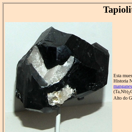
Tapioli
Esta mues
Historia N
mangane
(Ta,Nb)
2
Alto do G