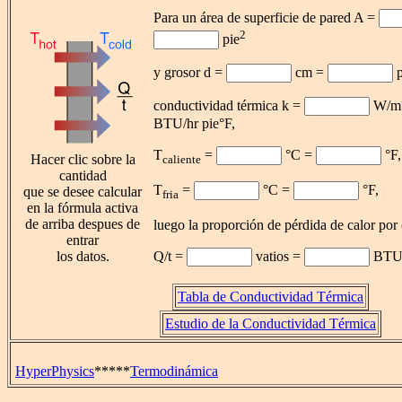
Para un área de superficie de pared A =
2
pie
y grosor d =
cm =
p
conductividad térmica k =
W/m
BTU/hr pie°F,
T
=
°C =
°F,
Hacer clic sobre la
caliente
cantidad
T
=
°C =
°F,
que se desee calcular
fria
en la fórmula activa
de arriba despues de
luego la proporción de pérdida de calor por
entrar
los datos.
Q/t =
vatios =
BTU/
Tabla de Conductividad Térmica
Estudio de la Conductividad Térmica
HyperPhysics
*****
Termodinámica