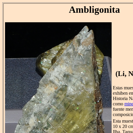
Ambligonita
(Li, 
Estas mues
exhiben e
Historia N
como
mine
fuente me
composici
Esta mues
10 x 20 cm
Ilha, Taqua