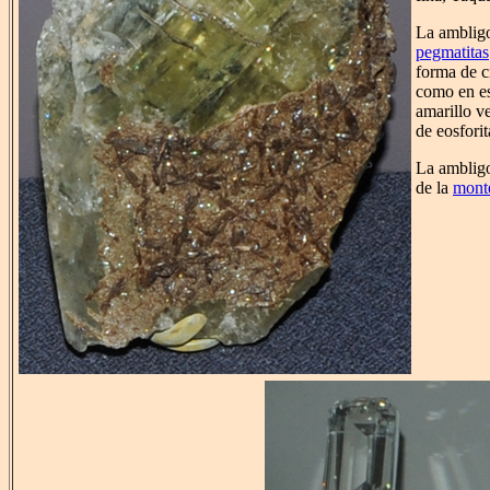
La ambligo
pegmatitas
forma de cr
como en es
amarillo v
de eosforit
La ambligo
de la
monte