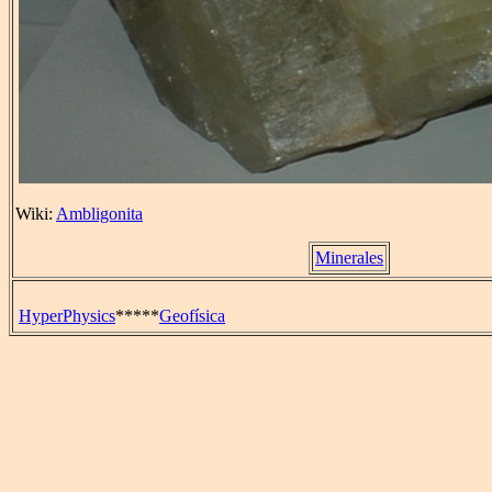
Wiki:
Ambligonita
Minerales
HyperPhysics
*****
Geofísica