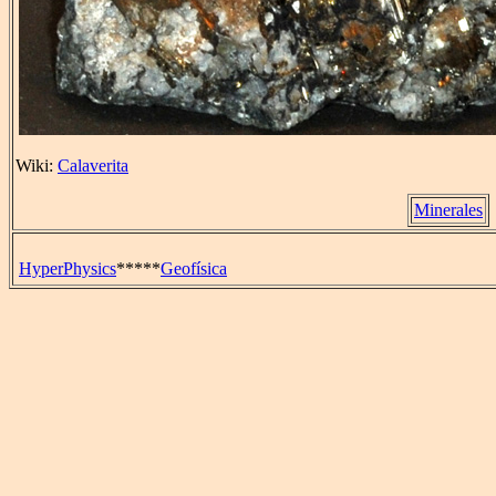
Wiki:
Calaverita
Minerales
HyperPhysics
*****
Geofísica