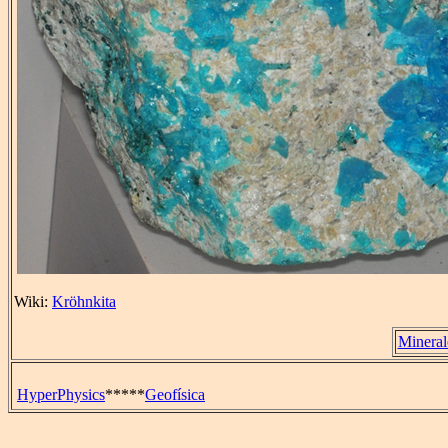
Wiki:
Kröhnkita
Mineral
HyperPhysics
*****
Geofísica