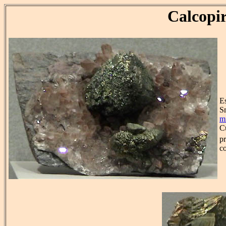
Calcopir
Es
Sm
mi
C
pr
c