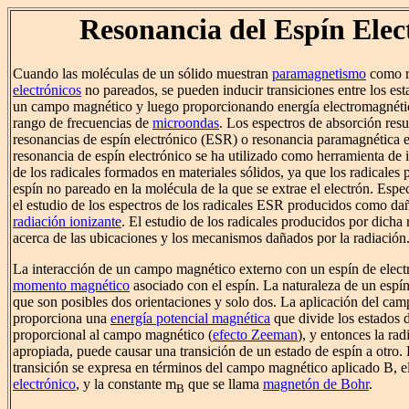
Resonancia del Espín Elec
Cuando las moléculas de un sólido muestran
paramagnetismo
como r
electrónicos
no pareados, se pueden inducir transiciones entre los est
un campo magnético y luego proporcionando energía electromagnéti
rango de frecuencias de
microondas
. Los espectros de absorción res
resonancias de espín electrónico (ESR) o resonancia paramagnética 
resonancia de espín electrónico se ha utilizado como herramienta de i
de los radicales formados en materiales sólidos, ya que los radicales
espín no pareado en la molécula de la que se extrae el electrón. Espec
el estudio de los espectros de los radicales ESR producidos como dañ
radiación ionizante
. El estudio de los radicales producidos por dicha
acerca de las ubicaciones y los mecanismos dañados por la radiación
La interacción de un campo magnético externo con un espín de elect
momento magnético
asociado con el espín. La naturaleza de un espín 
que son posibles dos orientaciones y solo dos. La aplicación del ca
proporciona una
energía potencial magnética
que divide los estados 
proporcional al campo magnético (
efecto Zeeman
), y entonces la ra
apropiada, puede causar una transición de un estado de espín a otro.
transición se expresa en términos del campo magnético aplicado B, e
electrónico
, y la constante
m
que se llama
magnetón de Bohr
.
B