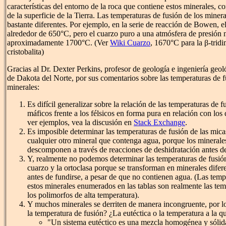
características del entorno de la roca que contiene estos minerales,
de la superficie de la Tierra. Las temperaturas de fusión de los miner
bastante diferentes. Por ejemplo, en la serie de reacción de Bowen, el
alrededor de 650°C, pero el cuarzo puro a una atmósfera de presión 
aproximadamente 1700°C. (Ver
Wiki Cuarzo
, 1670°C para la β-tridi
cristobalita)
Gracias al Dr. Dexter Perkins, profesor de geología e ingeniería geo
de Dakota del Norte, por sus comentarios sobre las temperaturas de f
minerales:
Es difícil generalizar sobre la relación de las temperaturas de f
máficos frente a los félsicos en forma pura en relación con los
ver ejemplos, vea la discusión en
Stack Exchange
.
Es imposible determinar las temperaturas de fusión de las micas
cualquier otro mineral que contenga agua, porque los minerale
descomponen a través de reacciones de deshidratación antes de 
Y, realmente no podemos determinar las temperaturas de fusió
cuarzo y la ortoclasa porque se transforman en minerales difer
antes de fundirse, a pesar de que no contienen agua. (Las temp
estos minerales enumerados en las tablas son realmente las tem
los polimorfos de alta temperatura).
Y muchos minerales se derriten de manera incongruente, por lo
la temperatura de fusión? ¿La eutéctica o la temperatura a la q
"Un sistema eutéctico es una mezcla homogénea y sólid