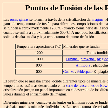
Puntos de Fusión de las 
Las
rocas ígneas
se forman a través de la cristalización del
magma
. 
gama de temperaturas de fusión para diferentes composiciones de m
se funden a aproximadamente 1200°C (cuando forma parte de la roca)
cuando se enfría a aproximadamente 600°C. A menudo, los silicatos
sólidos de alta, media y baja temperatura de punto de fusión.
Temperatura aproximada (ºC)
Minerales que se funden
1200
Todos fundid
1000
Olivina
,
piroxeno
,
plagio
800
Amfibola
, plagiocl
600
Cuarzo
,
feldespato
K, plagi
El patrón que se muestra arriba, donde diferentes tipos de minerales cr
temperaturas, está mas desarrollado en la
serie de reacciones de Bow
cristalización juegan un papel importante en el desarrollo de los difer
ígneas durante el enfriamiento del magma.
Diferentes minerales, cuando están juntos en la misma roca, se fund
más bajas que los minerales individuales. Las temperaturas de cristali