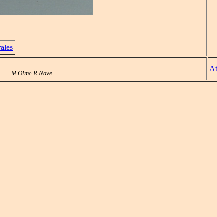
ales
At
M Olmo R Nave