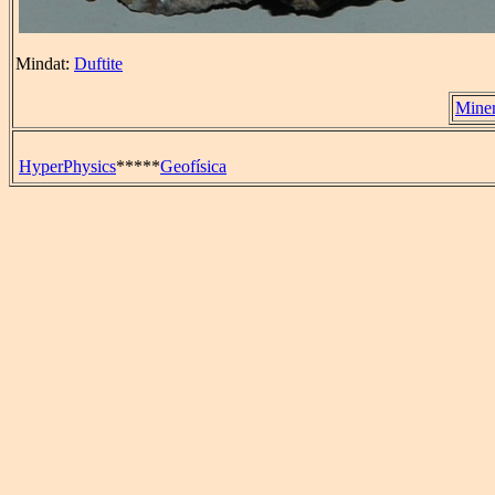
Mindat:
Duftite
Miner
HyperPhysics
*****
Geofísica