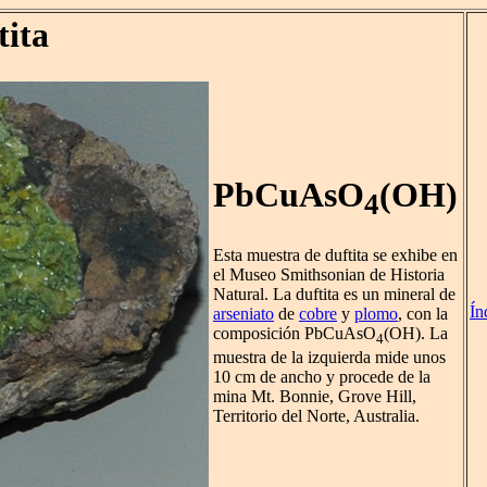
tita
PbCuAsO
(OH)
4
Esta muestra de duftita se exhibe en
el Museo Smithsonian de Historia
Natural. La duftita es un mineral de
Ín
arseniato
de
cobre
y
plomo
, con la
composición PbCuAsO
(OH). La
4
muestra de la izquierda mide unos
10 cm de ancho y procede de la
mina Mt. Bonnie, Grove Hill,
Territorio del Norte, Australia.