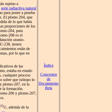
án sujetas a
a
serie radiactiva natural
mo para poner a prueba
os. El plomo 204, que
edida de lo que había
las proporciones de los
plomo-204, para
lomo-208 es el
 datación uranio-
 U-238, tienen
ecaimientos están de
smas, por lo que en
Índice
icativos de las
mo, estaba en estado
Conceptos
, cualquier proceso
de
o sobre que isótopo lo
Decaimiento
y plomo-207, en la
Beta
e la formación.
 plomo-206 y plomo-207,
va.
35
U, además de la