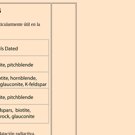
s
icularmente útil en la
atación radiactiva.