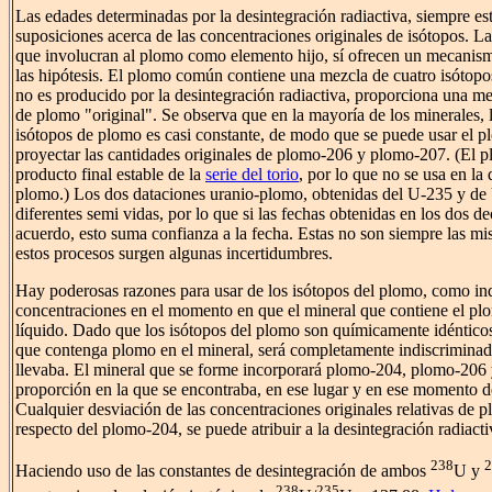
Las edades determinadas por la desintegración radiactiva, siempre est
suposiciones acerca de las concentraciones originales de isótopos. L
que involucran al plomo como elemento hijo, sí ofrecen un mecanis
las hipótesis. El plomo común contiene una mezcla de cuatro isótop
no es producido por la desintegración radiactiva, proporciona una m
de plomo "original". Se observa que en la mayoría de los minerales, 
isótopos de plomo es casi constante, de modo que se puede usar el 
proyectar las cantidades originales de plomo-206 y plomo-207. (El p
producto final estable de la
serie del torio
, por lo que no se usa en la
plomo.) Los dos dataciones uranio-plomo, obtenidas del U-235 y de
diferentes semi vidas, por lo que si las fechas obtenidas en los dos d
acuerdo, esto suma confianza a la fecha. Estas no son siempre las mi
estos procesos surgen algunas incertidumbres.
Hay poderosas razones para usar de los isótopos del plomo, como ind
concentraciones en el momento en que el mineral que contiene el plo
líquido. Dado que los isótopos del plomo son químicamente idénticos
que contenga plomo en el mineral, será completamente indiscriminad
llevaba. El mineral que se forme incorporará plomo-204, plomo-206 
proporción en la que se encontraba, en ese lugar y en ese momento d
Cualquier desviación de las concentraciones originales relativas de
respecto del plomo-204, se puede atribuir a la desintegración radiacti
238
2
Haciendo uso de las constantes de desintegración de ambos
U y
238
235