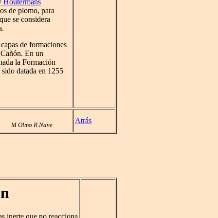
y Houtermans
pos de plomo, para
oque se considera
a.
 capas de formaciones
n Cañón. En un
amada la Formación
a sido datada en 1255
Atrás
M Olmo R Nave
ón
as inerte que no reacciona