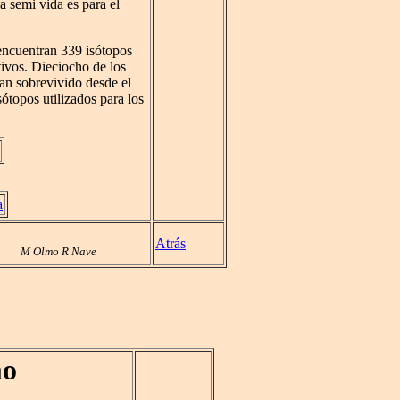
a semi vida es para el
 encuentran 339 isótopos
tivos. Dieciocho de los
han sobrevivido desde el
sótopos utilizados para los
a
Atrás
M Olmo R Nave
mo