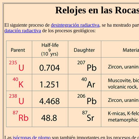
Relojes en las Roca
El siguiente proceso de
desintegración radiactiva
, se ha mostrado part
datación radiactiva
de los procesos geológicos:
Las
isócronas de plomo
son también importantes en los procesos de d