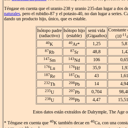
Téngase en cuenta que el uranio-238 y uranio 235-dan lugar a dos d
naturales
, pero el rubidio-87 y el potasio-40, no dan lugar a series. C
dando un producto hijo, único, que es estable.
Constante 
Isótopo padre
Isótopo hijo
semi vida
-11
(radiactivo)
(estable)
(Gigaaños)
(10
40
40
1,25
5,8
K
Ar*
87
87
48,8
1,4
Rb
Sr
147
143
106
0,6
Sm
Nd
176
176
35,9
1,9
Lu
Hf
187
187
43
1,6
Re
Os
232
208
14
4,9
Th
Pb
235
207
0,704
98,4
U
Pb
238
206
4,47
15,5
U
Pb
Estos datos están extraídos de Dalrymple, The Age o
40
40
* Téngase en cuenta que
K también decae en
Ca, con una const
-10
-1