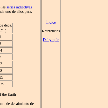
e las
series radiactivas
ada uno de ellos para,
Índice
de deca.
-1
añ
)
Referencias
1
Dalrymple
2
54
3
12
48
85
125
f the Earth
ante de decaimiento de