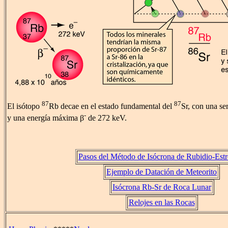
87
87
El isótopo
Rb decae en el estado fundamental del
Sr, con una se
-
y una energía máxima β
de 272 keV.
Pasos del Método de Isócrona de Rubidio-Est
Ejemplo de Datación de Meteorito
Isócrona Rb-Sr de Roca Lunar
Relojes en las Rocas