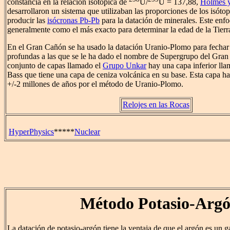
constancia en la relación isotópica de
U/
U = 137,88,
Holmes 
desarrollaron un sistema que utilizaban las proporciones de los isóto
producir las
isócronas Pb-Pb
para la datación de minerales. Este enf
generalmente como el más exacto para determinar la edad de la Tierr
En el Gran Cañón se ha usado la datación Uranio-Plomo para fechar
profundas a las que se le ha dado el nombre de Supergrupo del Gra
conjunto de capas llamado el
Grupo Unkar
hay una capa inferior ll
Bass que tiene una capa de ceniza volcánica en su base. Esta capa h
+/-2 millones de años por el método de Uranio-Plomo.
Relojes en las Rocas
HyperPhysics
*****
Nuclear
Método Potasio-Arg
La datación de potasio-argón tiene la ventaja de que el argón es un g