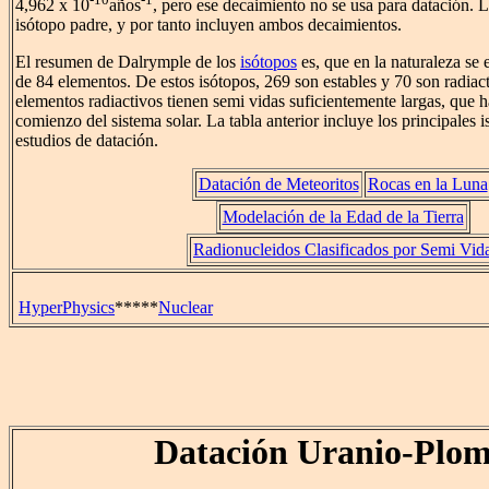
4,962 x 10
años
, pero ese decaimiento no se usa para datación. L
isótopo padre, y por tanto incluyen ambos decaimientos.
El resumen de Dalrymple de los
isótopos
es, que en la naturaleza se
de 84 elementos. De estos isótopos, 269 son estables y 70 son radiac
elementos radiactivos tienen semi vidas suficientemente largas, que 
comienzo del sistema solar. La tabla anterior incluye los principales i
estudios de datación.
Datación de Meteoritos
Rocas en la Luna
Modelación de la Edad de la Tierra
Radionucleidos Clasificados por Semi Vid
HyperPhysics
*****
Nuclear
Datación Uranio-Plo